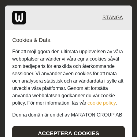
Redaktionen: desk@maratongroup.com
STÄNGA
Annonsörer: se.sales@maratongroup.com
Cookies & Data
Jobba hos oss: work@maratongroup.com
För att möjliggöra den ultimata upplevelsen av våra
webbplatser använder vi våra egna cookies såväl
som tredjeparts för enskilda och återkommande
sessioner. Vi använder även cookies för att mäta
och analysera statistisk och användardata i syfte att
utveckla våra plattformar. Genom att fortsätta
använda webbplatsen godkänner du vår cookie
policy. För mer information, läs vår
cookie policy
.
Denna domän är en del av MARATON GROUP AB
© MARATON GROUP AB 2019-2022
ACCEPTERA COOKIES