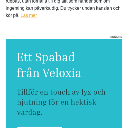
rubbas, utan förhålla till dig allt som händer som om
ingenting kan påverka dig. Du trycker undan känslan och
kör på.
Läs mer
ANNONS