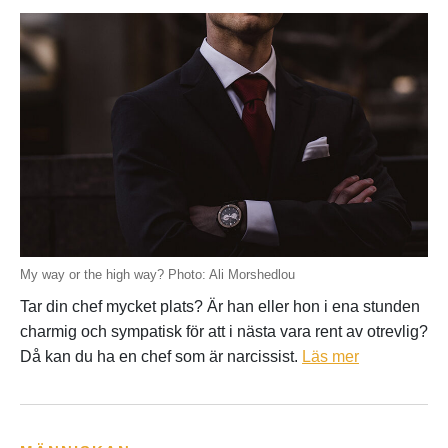
My way or the high way? Photo: Ali Morshedlou
Tar din chef mycket plats? Är han eller hon i ena stunden
charmig och sympatisk för att i nästa vara rent av otrevlig?
Då kan du ha en chef som är narcissist.
Läs mer