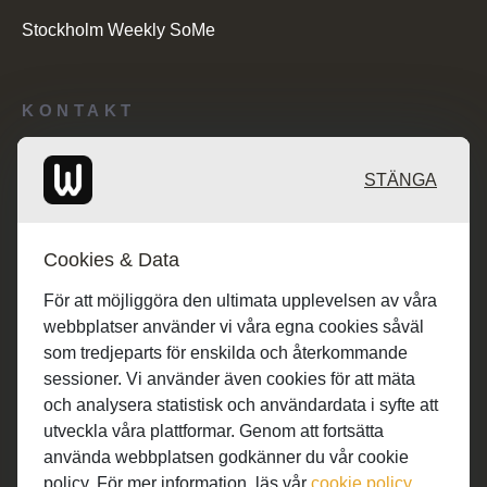
Stockholm Weekly SoMe
KONTAKT
Redaktionen: desk@maratongroup.com
STÄNGA
Annonsörer: se.sales@maratongroup.com
Cookies & Data
Jobba hos oss: work@maratongroup.com
För att möjliggöra den ultimata upplevelsen av våra
webbplatser använder vi våra egna cookies såväl
som tredjeparts för enskilda och återkommande
sessioner. Vi använder även cookies för att mäta
och analysera statistisk och användardata i syfte att
utveckla våra plattformar. Genom att fortsätta
använda webbplatsen godkänner du vår cookie
policy. För mer information, läs vår
cookie policy
.