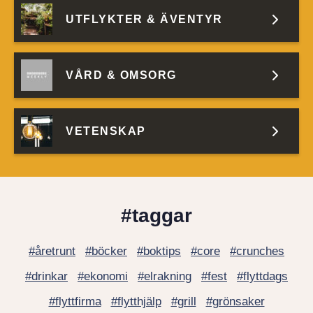
UTFLYKTER & ÄVENTYR
VÅRD & OMSORG
VETENSKAP
#taggar
#åretrunt
#böcker
#boktips
#core
#crunches
#drinkar
#ekonomi
#elrakning
#fest
#flyttdags
#flyttfirma
#flytthjälp
#grill
#grönsaker