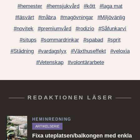
#hemester
#hemsjukvård
#kött
#laga mat
#läsvärt
#måbra
#magövningar
#Miljövänlig
#novitek
#premiumvård
#rodizio
#Såfunkarvi
#situps
#sommardrinkar
#spabad
#sprit
#Städning
#vardagslyx
#Växthuseffekt
#veloxia
#Vetenskap
#volontärarbete
REDAKTIONEN LÄSER
HEMINREDNING
ARTIKELSERIE
Fixa uteplatsen/balkongen med enkla