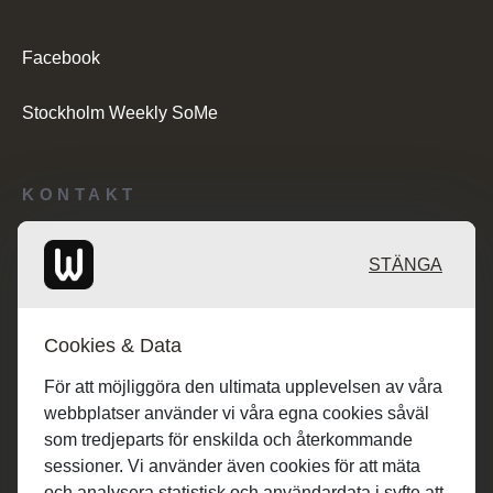
Facebook
Stockholm Weekly SoMe
KONTAKT
Redaktionen: desk@maratongroup.com
STÄNGA
Annonsörer: se.sales@maratongroup.com
Cookies & Data
Jobba hos oss: work@maratongroup.com
För att möjliggöra den ultimata upplevelsen av våra
webbplatser använder vi våra egna cookies såväl
som tredjeparts för enskilda och återkommande
sessioner. Vi använder även cookies för att mäta
och analysera statistisk och användardata i syfte att