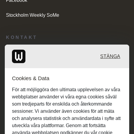
Facebook
Stockholm Weekly SoMe
KONTAKT
Redaktionen: desk@maratongroup.com
STÄNGA
Annonsörer: se.sales@maratongroup.com
Cookies & Data
Jobba hos oss: work@maratongroup.com
För att möjliggöra den ultimata upplevelsen av våra
webbplatser använder vi våra egna cookies såväl
som tredjeparts för enskilda och återkommande
sessioner. Vi använder även cookies för att mäta
och analysera statistisk och användardata i syfte att
utveckla våra plattformar. Genom att fortsätta
använda webbplatsen godkänner du vår cookie