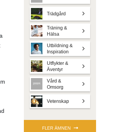
Trädgård
Träning &
Hälsa
ka
t
Utbildning &
Inspiration
Utflykter &
Äventyr
Vård &
om
Omsorg
Vetenskap
ad
FLER ÄMNEN