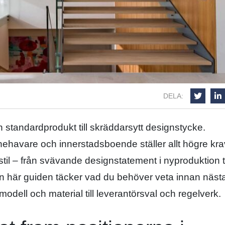
DELA:
n standardprodukt till skräddarsytt designstycke.
nehavare och innerstadsboende ställer allt högre kr
il – från svävande designstatement i nyproduktion ti
 Den här guiden täcker vad du behöver veta innan näst
modell och material till leverantörsval och regelverk.