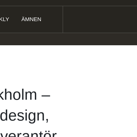
KLY
ÄMNEN
ckholm –
 design,
everantör