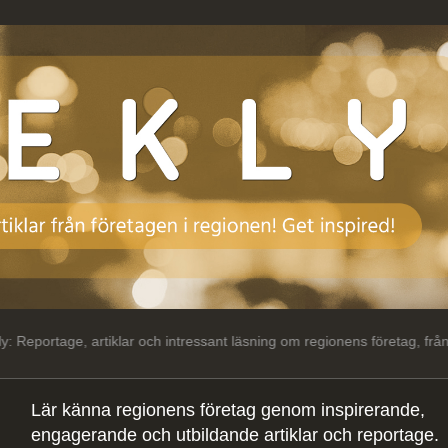
rtiklar och intressant läsning om regionens företag, från regionens fö
Lär känna regionens företag genom inspirerande,
engagerande och utbildande artiklar och reportage.