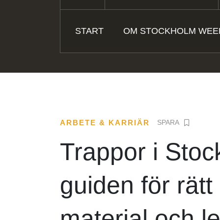
START
OM STOCKHOLM WEE
ARBETE & KARRIÄR
SPARA
Trappor i Sto
guiden för rätt
material och l