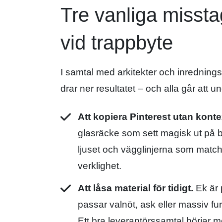
Tre vanliga missta
vid trappbyte
I samtal med arkitekter och inredning
drar ner resultatet – och alla går att u
Att kopiera Pinterest utan konte
glasräcke som sett magisk ut på b
ljuset och vägglinjerna som matcha
verklighet.
Att låsa material för tidigt.
Ek är p
passar valnöt, ask eller massiv fur
Ett bra leverantörssamtal börjar me